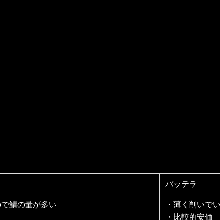
バッテラ
ので鯖の量が多い
・薄く削いで
・比較的安価