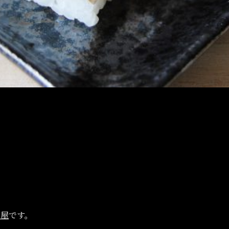
」
日屋
です。